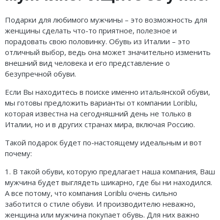
Кроссовки
Подарки для любимого мужчины – это возможность для
Кеды
женщины сделать что-то приятное, полезное и
порадовать свою половинку. Обувь из Италии – это
Полусапоги
отличный выбор, ведь она может значительно изменить
внешний вид человека и его представление о
Сапоги
безупречной обуви.
Ботфорты
Если Вы находитесь в поиске именно итальянской обуви,
мы готовы предложить варианты от компании Loriblu,
Женская обувь со скидкой
которая известна на сегодняшний день не только в
Италии, но и в других странах мира, включая Россию.
Казаки
Такой подарок будет по-настоящему идеальным и вот
Сандалии
почему:
Угги
1. В такой обуви, которую предлагает наша компания, Ваш
мужчина будет выглядеть шикарно, где бы ни находился.
Балетки
А все потому, что компания Loriblu очень сильно
заботится о стиле обуви. И производителю неважно,
женщина или мужчина покупает обувь. Для них важно