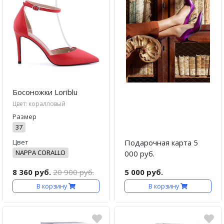
Кроссовки
Кеды
Полусапоги
Сапоги
Ботфорты
Босоножки Loriblu
Цвет: коралловый
Женская обувь со скидкой
Размер
37
Казаки
Цвет
Подарочная карта 5
Сандалии
NAPPA CORALLO
000 руб.
Угги
8 360 руб.
20 900 руб.
5 000 руб.
В корзину
В корзину
Балетки