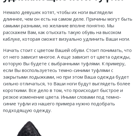
Кроссовки
Немало девушек хотят, чтобы их ноги выглядели
Кеды
длиннее, чем он есть на самом деле. Причины могут быть
самыми разными, но желание вполне понятно. Мы
Полусапоги
расскажем Вам, как отыскать такую обувь на высоком
каблуке, которая сможет визуально удлинить Ваши ноги.
Сапоги
Начать стоит с цветом Вашей обуви. Стоит понимать, что
Ботфорты
от него зависит многое. А еще зависит от цвета одежды,
которую Вы будете с выбранными туфлями. К примеру,
Женская обувь со скидкой
если Вы воспользуетесь темно-синими туфлями с
закрытыми лодыжками, но при этом Ваша одежда будет
Казаки
сильно отличаться, то Ваши ноги будут выглядеть более
короткими. Все дело в том, что происходит быстрое и
Сандалии
резкое изменение цвета. Иными словами под темно-
Угги
синие туфли из нашего примера нужно подобрать
подходящую одежду.
Балетки