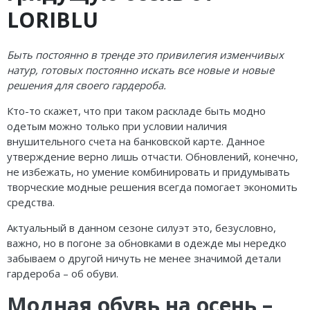
Кроссовки
LORIBLU
Кеды
Быть постоянно в тренде это привилегия изменчивых
Полусапоги
натур, готовых постоянно искать все новые и новые
решения для своего гардероба.
Сапоги
Кто-то скажет, что при таком раскладе быть модно
Ботфорты
одетым можно только при условии наличия
внушительного счета на банковской карте. Данное
Женская обувь со скидкой
утверждение верно лишь отчасти. Обновлений, конечно,
не избежать, но умение комбинировать и придумывать
Казаки
творческие модные решения всегда помогает экономить
средства.
Сандалии
Актуальный в данном сезоне силуэт это, безусловно,
Угги
важно, но в погоне за обновками в одежде мы нередко
забываем о другой ничуть не менее значимой детали
Балетки
гардероба – об обуви.
Модная обувь на осень –