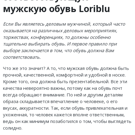
Кроссовки
мужскую обувь Loriblu
Кеды
Если Вы являетесь деловым мужчиной, который часто
Полусапоги
оказывается на различных деловых мероприятиях,
торжествах, конференциях, то должны особенно
Сапоги
тщательно выбирать обувь. И первое правило при
выборе заключается в том, что обувь должна Вам
Ботфорты
соответствовать.
Женская обувь со скидкой
Что же это значит? А то, что мужская обувь должна быть
прочной, качественной, комфортной и удобной в носке.
Казаки
Кроме того, она должна быть презентабельной. Все эти
качества невероятно важны, потому как на обувь почт
Сандалии
всегда обращают внимание. По ней и другим деталям
образа складывается впечатление о человеке, о его
Угги
вкусах, аккуратности. Так, если обувь привлекательная и
ухоженная, то человек кажется вполне ответственным,
Балетки
ведь он как минимум позаботился о том, чтобы выглядеть
солидно.