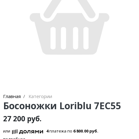
Кроссовки
Кеды
Полусапоги
Сапоги
Ботфорты
Женская обувь со скидкой
Казаки
Сандалии
Главная
Категории
Босоножки Loriblu 7EC55
Угги
27 200 руб.
Балетки
или
4
платежа по
6 800.00 руб.
подробнее...