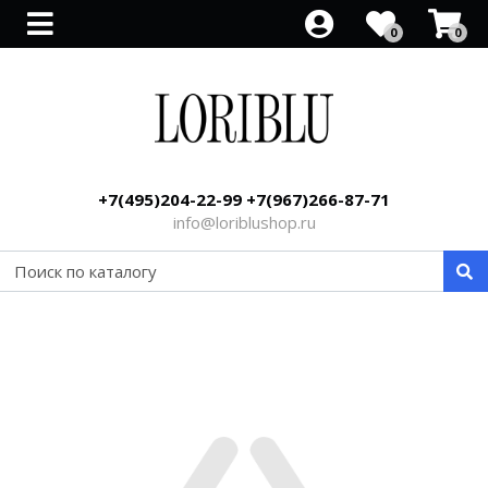
0
0
Все товары
Все товары
Все товары
Все товары
Все товары
Все товары
Все товары
Все товары
Все товары
Все товары
Сабо
Босоножки со скидкой
Туфли со скидкой
Распродажа ботильонов
Кроссовки со скидкой
Кеды со скидкой
Распродажа полусапог
Сапоги со скидкой
Сумки
Клатч
На низком ходу
Рюкзак
Парфюм
+7(495)204-22-99 +7(967)266-87-71
Босоножки
Ремни
info@loriblushop.ru
Туфли
Лоферы
Полуботинки
Ботинки
Ботильоны