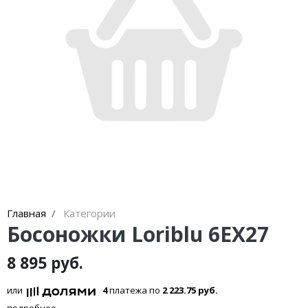
Кроссовки
Кеды
Полусапоги
Сапоги
Ботфорты
Женская обувь со скидкой
Казаки
Сандалии
Главная
Категории
Босоножки Loriblu 6EX27
Угги
8 895 руб.
Балетки
или
4
платежа по
2 223.75 руб.
подробнее...