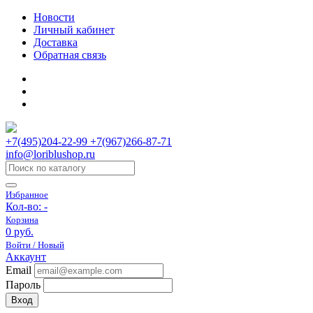
Новости
Личный кабинет
Доставка
Обратная связь
+7(495)204-22-99 +7(967)266-87-71
info@loriblushop.ru
Избранное
Кол-во:
-
Корзина
0 руб.
Войти / Новый
Аккаунт
Email
Пароль
Вход