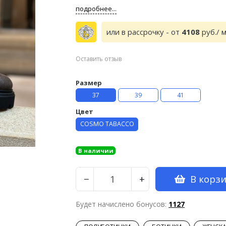
подробнее...
или в рассрочку - от
4108
руб./ 
Оставить отзыв
Размер
37
39
41
Цвет
COSMO TABACCO
В наличии
В корз
−
+
Будет начислено бонусов:
1127