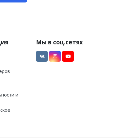
ция
Мы в соц.сетях
еров
ности и
ское