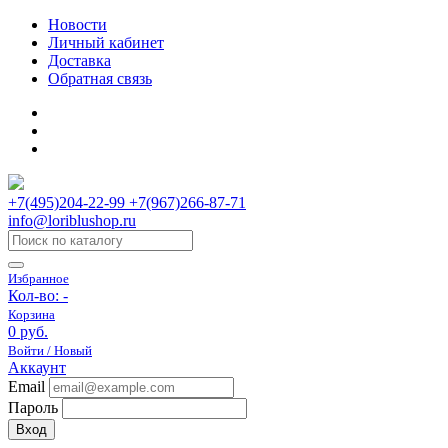
Новости
Личный кабинет
Доставка
Обратная связь
+7(495)204-22-99 +7(967)266-87-71
info@loriblushop.ru
Избранное
Кол-во:
-
Корзина
0 руб.
Войти / Новый
Аккаунт
Email
Пароль
Вход