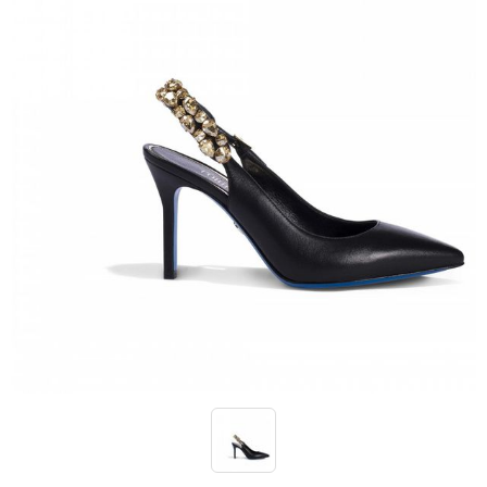
Кроссовки
Кеды
Полусапоги
Сапоги
Ботфорты
Женская обувь со скидкой
Казаки
Сандалии
Угги
Балетки