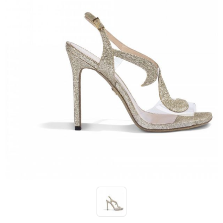
Кроссовки
Кеды
Полусапоги
Сапоги
Ботфорты
Женская обувь со скидкой
Казаки
Сандалии
Угги
Балетки