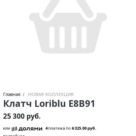
Кроссовки
Кеды
Полусапоги
Сапоги
Ботфорты
Женская обувь со скидкой
Казаки
Сандалии
Главная
НОВАЯ КОЛЛЕКЦИЯ
Клатч Loriblu E8B91
Угги
25 300 руб.
Балетки
или
4
платежа по
6 325.00 руб.
подробнее...