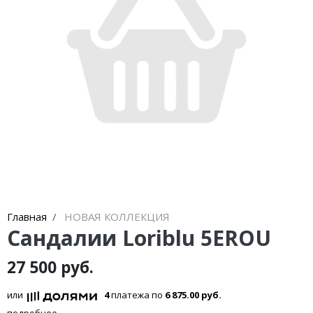
Кроссовки
Кеды
Полусапоги
Сапоги
Ботфорты
Женская обувь со скидкой
Казаки
Сандалии
Главная
НОВАЯ КОЛЛЕКЦИЯ
Сандалии Loriblu 5EROU
Угги
27 500 руб.
Балетки
или
4
платежа по
6 875.00 руб.
подробнее...