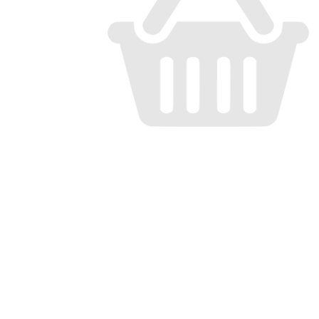
Кроссовки
Кеды
Полусапоги
Сапоги
Ботфорты
Женская обувь со скидкой
Казаки
Сандалии
Угги
Балетки