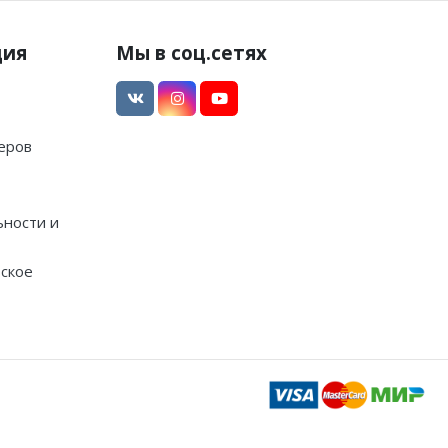
ция
Мы в соц.сетях
еров
ности и
ское