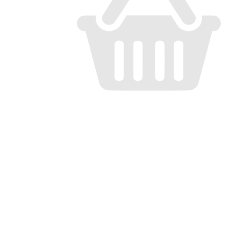
Кроссовки
Кеды
Полусапоги
Сапоги
Ботфорты
Женская обувь со скидкой
Казаки
Сандалии
Угги
Балетки