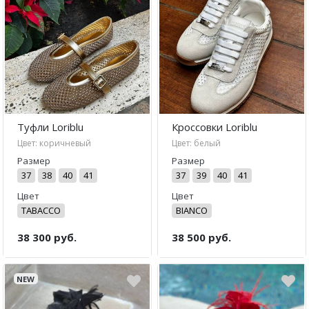
Кроссовки
Кеды
Полусапоги
Сапоги
Ботфорты
Туфли Loriblu
Кроссовки Loriblu
Цвет: коричневый
Цвет: белый
Женская обувь со скидкой
Размер
Размер
37
38
40
41
37
39
40
41
Казаки
Цвет
Цвет
Сандалии
TABACCO
BIANCO
Угги
38 300 руб.
38 500 руб.
Балетки
NEW