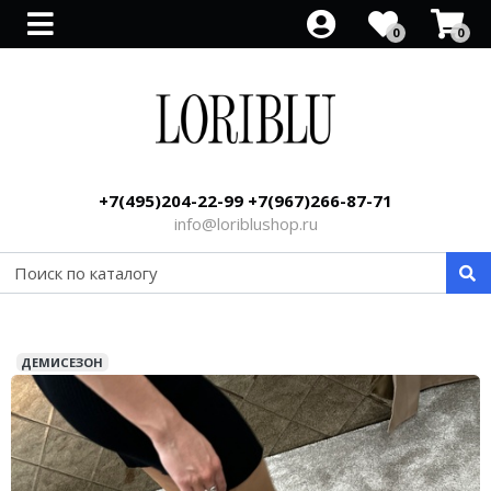
0
0
Все товары
Все товары
Все товары
Все товары
Все товары
Все товары
Все товары
Все товары
Босоножки со скидкой
Туфли со скидкой
Распродажа ботильонов
Кроссовки со скидкой
Кеды со скидкой
Распродажа полусапог
Сумки
Клатч
Рюкзак
Парфюм
+7(495)204-22-99 +7(967)266-87-71
Ремни
info@loriblushop.ru
ДЕМИСЕЗОН