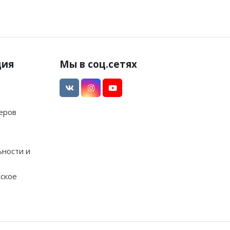
ция
Мы в соц.сетях
еров
ности и
ское