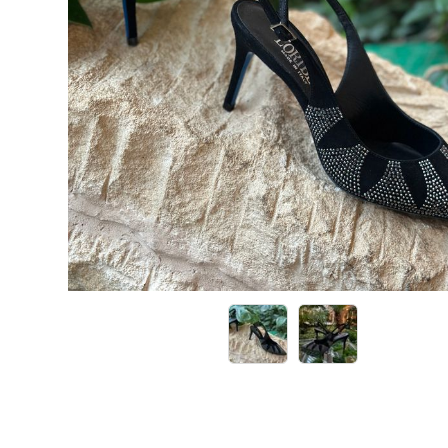
Кроссовки
Кеды
Полусапоги
Сапоги
Ботфорты
Женская обувь со скидкой
Казаки
Сандалии
Угги
Балетки