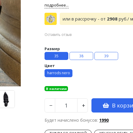
подробнее...
или в рассрочку - от
2908
руб./ 
Оставить отзыв
Размер
35
38
39
Цвет
harrods nero
В наличии
В корз
−
+
Будет начислено бонусов:
1990