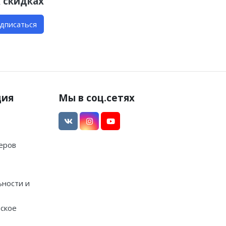
 скидках
дписаться
ция
Мы в соц.сетях
еров
ности и
ское