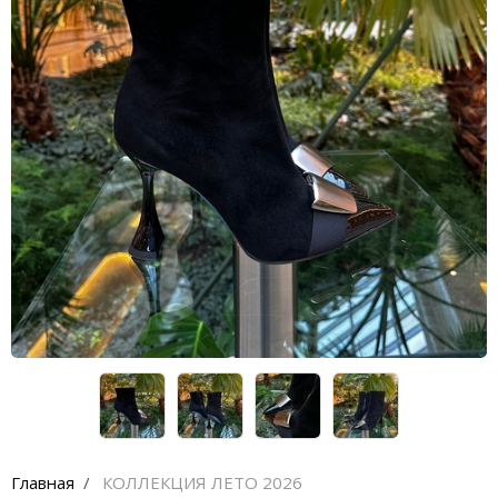
Кроссовки
Кеды
Полусапоги
Сапоги
Ботфорты
Женская обувь со скидкой
Казаки
Сандалии
Угги
Балетки
Главная
КОЛЛЕКЦИЯ ЛЕТО 2026