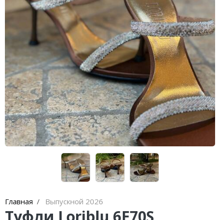
Кроссовки
Кеды
Полусапоги
Сапоги
Ботфорты
Женская обувь со скидкой
Казаки
Сандалии
Угги
Балетки
Главная
Выпускной 2026
Туфли Loriblu 6E70S