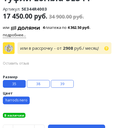
Артикул:
5E344R4003
17 450.00 руб.
34 900.00 руб.
или
4
платежа по
4 362.50 руб.
подробнее...
или в рассрочку - от
2908
руб./ месяц!
Оставить отзыв
Размер
35
38
39
Цвет
harrods nero
В наличии