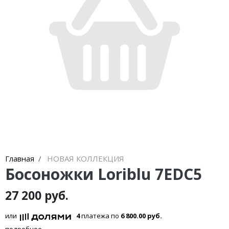
Кроссовки
Кеды
Полусапоги
Сапоги
Ботфорты
Женская обувь со скидкой
Казаки
Сандалии
Главная
НОВАЯ КОЛЛЕКЦИЯ
Босоножки Loriblu 7EDC5
Угги
27 200 руб.
Балетки
или
4
платежа по
6 800.00 руб.
подробнее...