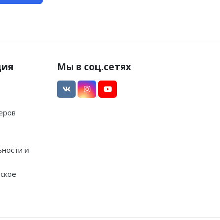
ция
Мы в соц.сетях
еров
ности и
ское