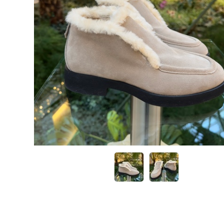
Кроссовки
Кеды
Полусапоги
Сапоги
Ботфорты
Женская обувь со скидкой
Казаки
Сандалии
Угги
Балетки