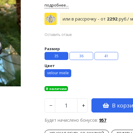
подробнее...
или в рассрочку - от
2292
руб./ 
Оставить отзыв
Размер
35
36
41
Цвет
velour miele
В наличии
В корз
−
+
Будет начислено бонусов:
957