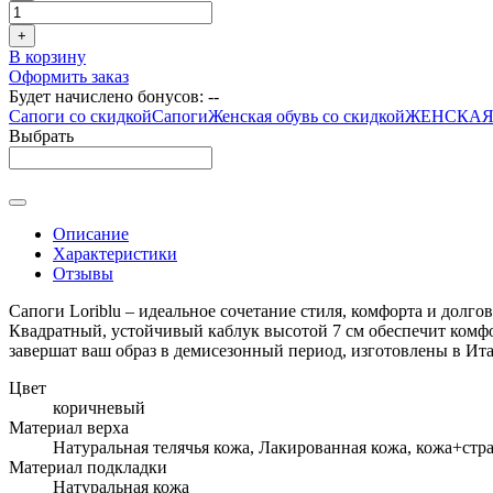
+
В корзину
Оформить заказ
Будет начислено бонусов:
--
Сапоги со скидкой
Сапоги
Женская обувь со скидкой
ЖЕНСКАЯ
Выбрать
Описание
Характеристики
Отзывы
Сапоги Loriblu – идеальное сочетание стиля, комфорта и долг
Квадратный, устойчивый каблук высотой 7 см обеспечит комфо
завершат ваш образ в демисезонный период, изготовлены в Ит
Цвет
коричневый
Материал верха
Натуральная телячья кожа, Лакированная кожа, кожа+стр
Материал подкладки
Натуральная кожа