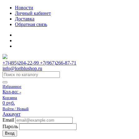
Новости
Личный кабинет
Доставка
Обратная связь
+7(495)204-22-99 +7(967)266-87-71
info@loriblushop.ru
Избранное
Кол-во:
-
Корзина
0 руб.
Войти / Новый
Аккаунт
Email
Пароль
Вход