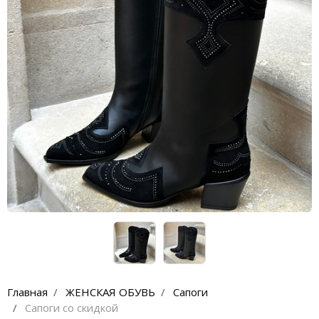
Кроссовки
Кеды
Полусапоги
Сапоги
Ботфорты
Женская обувь со скидкой
Казаки
Сандалии
Угги
Балетки
Главная
ЖЕНСКАЯ ОБУВЬ
Сапоги
Сапоги со скидкой