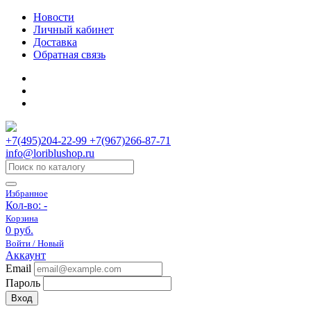
Новости
Личный кабинет
Доставка
Обратная связь
+7(495)204-22-99 +7(967)266-87-71
info@loriblushop.ru
Избранное
Кол-во:
-
Корзина
0 руб.
Войти / Новый
Аккаунт
Email
Пароль
Вход