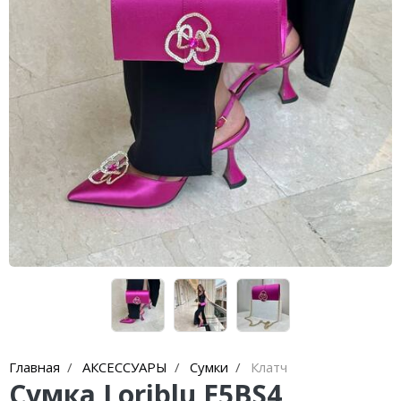
Кроссовки
Кеды
Полусапоги
Сапоги
Ботфорты
Женская обувь со скидкой
Казаки
Сандалии
Угги
Балетки
Главная
АКСЕССУАРЫ
Сумки
Клатч
Сумка Loriblu E5BS4