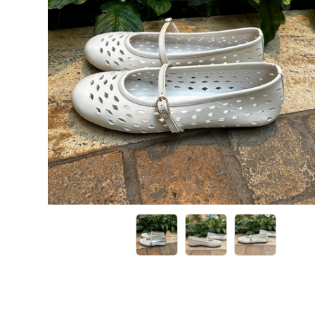
Кроссовки
Кеды
Полусапоги
Сапоги
Ботфорты
Женская обувь со скидкой
Казаки
Сандалии
Угги
Балетки