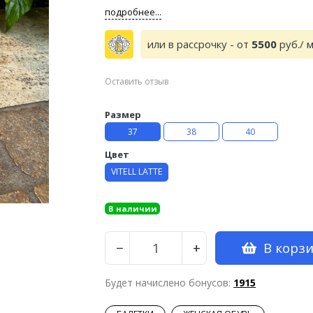
подробнее...
или в рассрочку - от
5500
руб./ 
Оставить отзыв
Размер
37
38
40
Цвет
VITELL LATTE
В наличии
В корз
−
+
Будет начислено бонусов:
1915