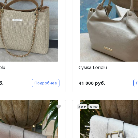
blu
Сумка Loriblu
б.
41 000 руб.
Подробнее
Хит
NEW