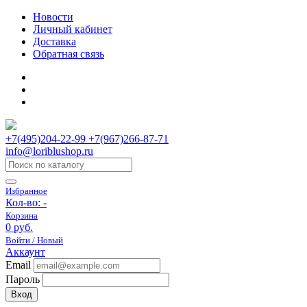
Новости
Личный кабинет
Доставка
Обратная связь
+7(495)204-22-99 +7(967)266-87-71
info@loriblushop.ru
Избранное
Кол-во:
-
Корзина
0 руб.
Войти / Новый
Аккаунт
Email
Пароль
Вход