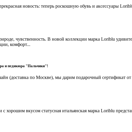
екрасная новость: теперь роскошную обувь и аксессуары Loribl
рироде, чувственность. В новой коллекции марка Loriblu удиви
ии, комфорт...
юра и педикюра "Пальчики"!
онлайн (доставка по Москве), мы дарим подарочный сертификат о
 с хорошим вкусом статусная итальянская марка Loriblu предста