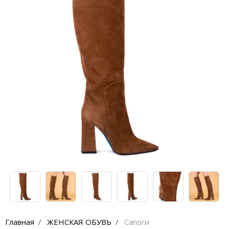
Кроссовки
Кеды
Полусапоги
Сапоги
Ботфорты
Женская обувь со скидкой
Казаки
Сандалии
Угги
Балетки
Главная
ЖЕНСКАЯ ОБУВЬ
Сапоги