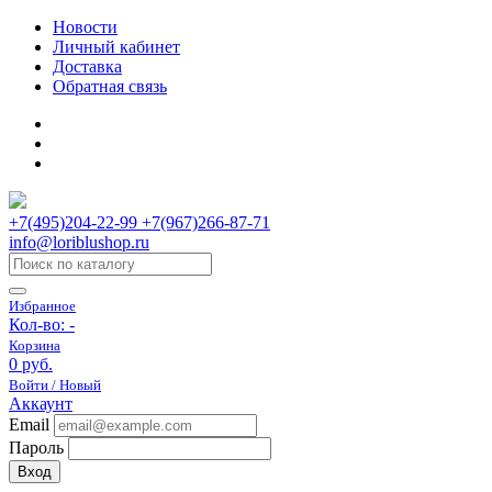
Новости
Личный кабинет
Доставка
Обратная связь
+7(495)204-22-99 +7(967)266-87-71
info@loriblushop.ru
Избранное
Кол-во:
-
Корзина
0 руб.
Войти / Новый
Аккаунт
Email
Пароль
Вход