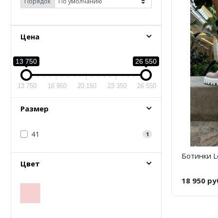
Порядок
Цена
13 750
26 550
13 750
16 950
20 150
23 350
26 550
Размер
41
1
Ботинки Lo
Цвет
18 950 ру