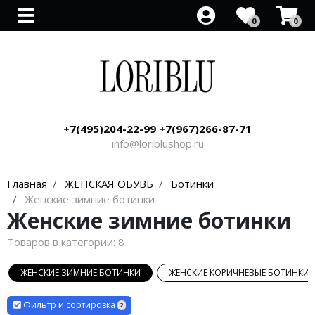
0
0
Все товары
Все товары
Все товары
Все товары
Все товары
Все товары
Все товары
Все товары
Все товары
Босоножки со скидкой
Туфли со скидкой
Распродажа ботильонов
Кроссовки со скидкой
Кеды со скидкой
Распродажа полусапог
Сапоги со скидкой
Сумки
Клатч
Рюкзак
Парфюм
+7(495)204-22-99 +7(967)266-87-71
Ремни
info@loriblushop.ru
Главная
ЖЕНСКАЯ ОБУВЬ
Ботинки
Женские зимние ботинки
Женские зимние ботинки
Товаров в категории:
8
ЖЕНСКИЕ ЗИМНИЕ БОТИНКИ
ЖЕНСКИЕ КОРИЧНЕВЫЕ БОТИНКИ
Фильтр и сортировка
2