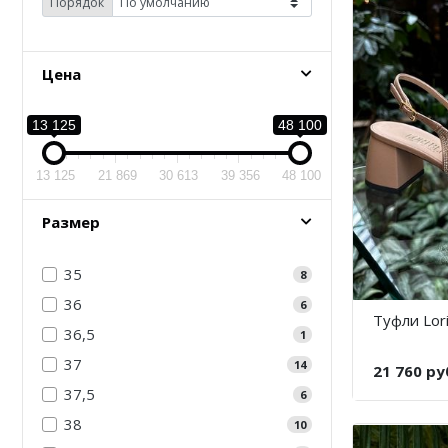
Порядок
Цена
13 125
48 100
13 125
21 869
30 613
39 356
48 100
Размер
35
8
36
6
Туфли Lori
36,5
1
37
14
21 760 ру
37,5
6
38
10