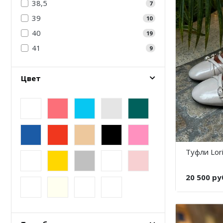
38,5
7
39
10
40
19
41
9
Цвет
Туфли Lori
20 500 ру