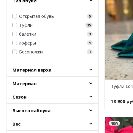
Тип обуви
Открытая обувь
5
Туфли
35
балетки
3
лоферы
1
Босоножки
7
Материал верха
Материал
Туфли Lori
Сезон
13 900 ру
Высота каблука
Вес
NEW