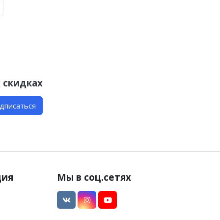
 скидках
дписаться
ция
Мы в соц.сетях